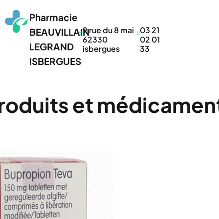
Pharmacie
9 rue du 8 mai
03 21
BEAUVILLAIN
62330
02 01
LEGRAND
isbergues
33
ISBERGUES
roduits et médicamen