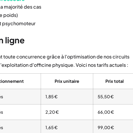
la majorité des cas
e poids)
ent psychomoteur
n ligne
t toute concurrence grâce à l'optimisation de nos circuits
ploitation d'officine physique. Voici nos tarifs actuels :
tionnement
Prix unitaire
Prix total
és
1,85 €
55,50 €
és
2,20 €
66,00 €
és
1,65 €
99,00 €