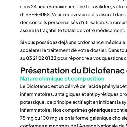
sous 24 heures maximum. Une fois validée, votre
d'ISBERGUES. Vous recevez un colis discret dans u
des conseils personnalisés d'utilisation. Ce circui
assure la traçabilité totale de votre médicament.
Si vous possédez déjà une ordonnance médicale, 
accélérer le traitement de votre dossier. Dans tou
au
03 21 02 01 33
pour répondre à vos questions c
Présentation du Diclofenac
Nature chimique et composition
Le Diclofenac est un dérivé de l'acide phénylacét
inflammatoires, antalgiques et antipyrétiques p
potassique, ce principe actif agit en inhibant la 
inflammatoire. Nos comprimés
génériques
contie
75 mg ou 100 mg selon la forme galénique choisie.
conformes aux normes de l'Agence Nationale de