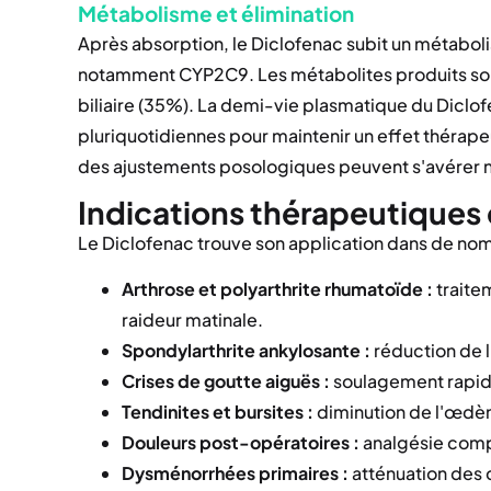
Métabolisme et élimination
Après absorption, le Diclofenac subit un métabo
notamment CYP2C9. Les métabolites produits sont
biliaire (35%). La demi-vie plasmatique du Diclofen
pluriquotidiennes pour maintenir un effet thérape
des ajustements posologiques peuvent s'avérer n
Indications thérapeutiques
Le Diclofenac trouve son application dans de nomb
Arthrose et polyarthrite rhumatoïde :
traite
raideur matinale.
Spondylarthrite ankylosante :
réduction de l
Crises de goutte aiguës :
soulagement rapide 
Tendinites et bursites :
diminution de l'œdème
Douleurs post-opératoires :
analgésie compl
Dysménorrhées primaires :
atténuation des