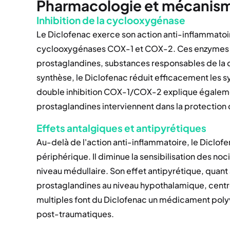
Pharmacologie et mécanism
Inhibition de la cyclooxygénase
Le Diclofenac exerce son action anti-inflammatoi
cyclooxygénases COX-1 et COX-2. Ces enzymes ca
prostaglandines, substances responsables de la do
synthèse, le Diclofenac réduit efficacement les
double inhibition COX-1/COX-2 explique également
prostaglandines interviennent dans la protection
Effets antalgiques et antipyrétiques
Au-delà de l'action anti-inflammatoire, le Diclof
périphérique. Il diminue la sensibilisation des no
niveau médullaire. Son effet antipyrétique, quant à 
prostaglandines au niveau hypothalamique, centr
multiples font du Diclofenac un médicament polyv
post-traumatiques.