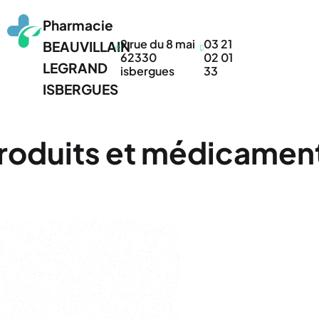
Pharmacie
9 rue du 8 mai
03 21
BEAUVILLAIN
62330
02 01
LEGRAND
isbergues
33
ISBERGUES
roduits et médicamen