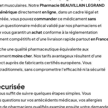
 et musculaires. Notre
Pharmacie BEAUVILLAIN LEGRAND
générique
directement
en ligne
, dans un cadre légal et
gréée, vous pouvez
commander
ce médicament
sans
un questionnaire médical validé par nos pharmaciens et
 vous garantit un
achat
conforme à la réglementation
ment compétitifs et d'une livraison rapide partout
en Franc
che une qualité pharmaceutique équivalente aux
tement
moins cher
. Nos tarifs avantageux résultent d'une
ct auprès de fabricants certifiés européens. Vous
aditionnels, sans compromettre l'efficacité ni la sécurité
curisée
vous suffit de suivre quelques étapes simples. Vous
 questions sur vos antécédents médicaux, vos allergies
pe de pharmaciens qualifiés examine ensuite votre demand