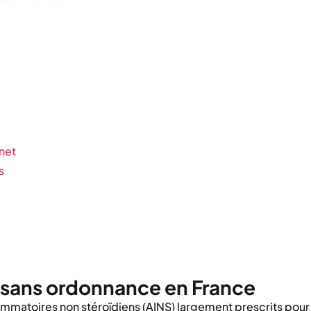
net
s
e sans ordonnance en France
flammatoires non stéroïdiens (AINS) largement prescrits pour