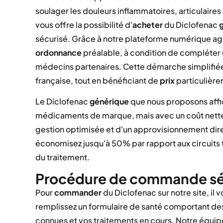
soulager les douleurs inflammatoires, articulaires
vous offre la possibilité d'
acheter
du Diclofenac
sécurisé. Grâce à notre plateforme numérique a
ordonnance
préalable, à condition de compléter 
médecins partenaires. Cette démarche simplifiée
française, tout en bénéficiant de
prix
particulière
Le Diclofenac
générique
que nous proposons affi
médicaments de marque, mais avec un coût net
gestion optimisée et d'un approvisionnement dire
économisez jusqu'à 50% par rapport aux circuits tr
du traitement.
Procédure de commande sé
Pour
commander
du Diclofenac sur notre site, il 
remplissez un formulaire de santé comportant des
connues et vos traitements en cours. Notre équi