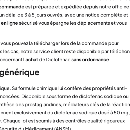
commande
est préparée et expédiée depuis notre officine
n délai de 3 à 5 jours ouvrés, avec une notice complète et
t
en ligne
sécurisé vous épargne les déplacements et vous
vous pouvez la télécharger lors de la commande pour
s les cas, notre service client reste disponible par télépho
oncernant l'
achat
de Diclofenac
sans ordonnance
.
 générique
ique. Sa formule chimique lui confère des propriétés anti-
rononcées. Disponible sous forme de diclofenac sodique ou
synthèse des prostaglandines, médiateurs clés de la réaction
nnent exclusivement du diclofenac sodique dosé à 50 mg,
 Chaque lot est soumis à des contrôles qualité rigoureux
 Sécurité du Médicament (ANSM).