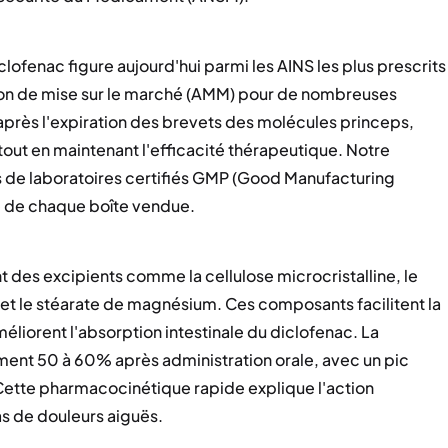
clofenac figure aujourd'hui parmi les AINS les plus prescrits
tion de mise sur le marché (AMM) pour de nombreuses
près l'expiration des brevets des molécules princeps,
tout en maintenant l'efficacité thérapeutique. Notre
 de laboratoires certifiés GMP (Good Manufacturing
té de chaque boîte vendue.
 des excipients comme la cellulose microcristalline, le
et le stéarate de magnésium. Ces composants facilitent la
liorent l'absorption intestinale du diclofenac. La
ment 50 à 60% après administration orale, avec un pic
 Cette pharmacocinétique rapide explique l'action
s de douleurs aiguës.