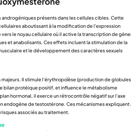
fluoxymestérone
s androgéniques présents dans les cellules cibles. Cette
llulaires aboutissant à la modification de l'expression
s le noyau cellulaire où il active la transcription de gène
 et anabolisants. Ces effets incluent la stimulation de la
musculaire et le développement des caractères sexuels
 majeurs. Il stimule l'érythropoïèse (production de globules
e bilan protéique positif, et influence le métabolisme
 plan hormonal, il exerce un rétrocontrôle négatif sur l'axe
on endogène de testostérone. Ces mécanismes expliquent 
s risques associés au traitement.
ne