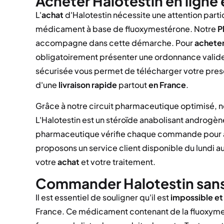
Acheter Halotestin en ligne
L'
achat
d'Halotestin nécessite une attention part
médicament à base de fluoxymestérone. Notre
P
accompagne dans cette démarche. Pour
achete
obligatoirement présenter une ordonnance valide
sécurisée vous permet de télécharger votre pres
d'une
livraison rapide
partout
en France
.
Grâce à notre circuit pharmaceutique optimisé, 
L'Halotestin est un stéroïde anabolisant androgè
pharmaceutique vérifie chaque commande pour ass
proposons un service client disponible du lundi 
votre
achat
et votre traitement.
Commander Halotestin sans
Il est essentiel de souligner qu'il est
impossible et 
France. Ce médicament contenant de la fluoxymest