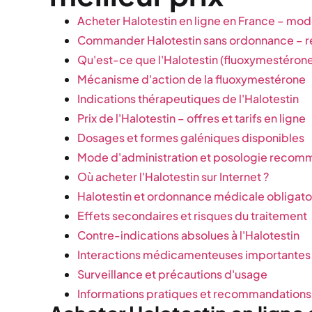
Acheter Halotestin en ligne en France – mo
Commander Halotestin sans ordonnance – r
Qu'est-ce que l'Halotestin (fluoxymestérone
Mécanisme d'action de la fluoxymestérone
Indications thérapeutiques de l'Halotestin
Prix de l'Halotestin – offres et tarifs en ligne
Dosages et formes galéniques disponibles
Mode d'administration et posologie reco
Où acheter l'Halotestin sur Internet ?
Halotestin et ordonnance médicale obligato
Effets secondaires et risques du traitement
Contre-indications absolues à l'Halotestin
Interactions médicamenteuses importantes
Surveillance et précautions d'usage
Informations pratiques et recommandations 