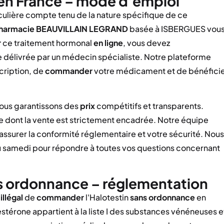
 en France – mode d'emploi
iculière compte tenu de la nature spécifique de ce
harmacie BEAUVILLAIN LEGRAND
basée à ISBERGUES vou
r
ce traitement hormonal
en ligne
, vous devez
 délivrée par un médecin spécialiste. Notre plateforme
cription, de
commander
votre médicament et de bénéfici
nous garantissons des
prix
compétitifs et transparents.
ne dont la vente est strictement encadrée. Notre équipe
urer la conformité réglementaire et votre sécurité. Nous
au samedi pour répondre à toutes vos questions concernant
 ordonnance – réglementation
illégal
de
commander
l'Halotestin
sans ordonnance
en
érone appartient à la liste I des substances vénéneuses e