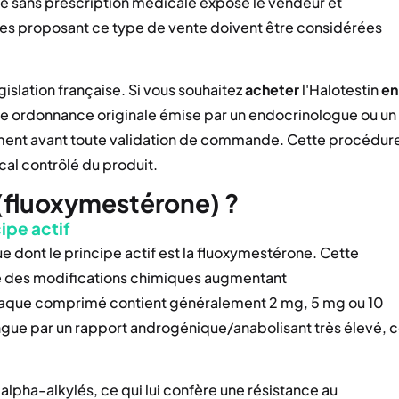
nte sans prescription médicale expose le vendeur et
mes proposant ce type de vente doivent être considérées
slation française. Si vous souhaitez
acheter
l'Halotestin
en
ne ordonnance originale émise par un endocrinologue ou un
ument avant toute validation de commande. Cette procédur
cal contrôlé du produit.
 (fluoxymestérone) ?
ipe actif
ue dont le principe actif est la fluoxymestérone. Cette
te des modifications chimiques augmentant
haque comprimé contient généralement 2 mg, 5 mg ou 10
ue par un rapport androgénique/anabolisant très élevé, 
alpha-alkylés, ce qui lui confère une résistance au