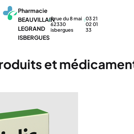
Pharmacie
9 rue du 8 mai
03 21
BEAUVILLAIN
62330
02 01
LEGRAND
isbergues
33
ISBERGUES
roduits et médicamen