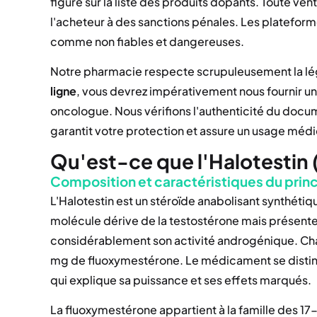
figure sur la liste des produits dopants. Toute ve
l'acheteur à des sanctions pénales. Les platefor
comme non fiables et dangereuses.
Notre pharmacie respecte scrupuleusement la légi
ligne
, vous devrez impérativement nous fournir u
oncologue. Nous vérifions l'authenticité du doc
garantit votre protection et assure un usage médi
Qu'est-ce que l'Halotestin
Composition et caractéristiques du princ
L'Halotestin est un stéroïde anabolisant synthétiq
molécule dérive de la testostérone mais présen
considérablement son activité androgénique. C
mg de fluoxymestérone. Le médicament se disting
qui explique sa puissance et ses effets marqués.
La fluoxymestérone appartient à la famille des 17-