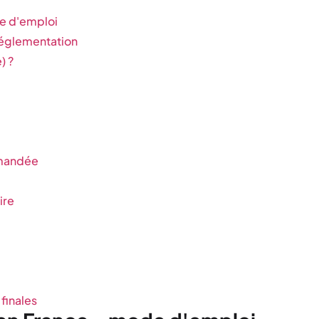
de d'emploi
églementation
) ?
mmandée
ire
finales