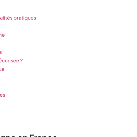
lités pratiques
sme
s
écurisée ?
ue
res