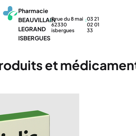
Pharmacie
9 rue du 8 mai
03 21
BEAUVILLAIN
62330
02 01
LEGRAND
isbergues
33
ISBERGUES
roduits et médicamen