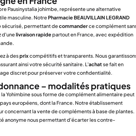
gne en France
rbre Pausinystalia johimbe, représente une alternative
tile masculine. Notre
Pharmacie BEAUVILLAIN LEGRAND
e
sécurisé, permettant de
commander
ce complément san
z d'une
livraison rapide
partout en France, avec expédition
mande.
ez à des
prix
compétitifs et transparents. Nous garantisson
ssurant ainsi votre sécurité sanitaire. L'
achat
se fait en
age discret pour préserver votre confidentialité.
donnance – modalités pratiques
 la Yohimbine sous forme de complément alimentaire peut
ays européens, dont la France. Notre établissement
eur concernant la vente de compléments à base de plantes.
té anonyme nous permettant d'écarter les contre-