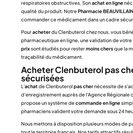
respiratoires obstructives. Son
achat en ligne
néce
qualité du produit. Notre
Pharmacie BEAUVILLAI
commander
ce médicament dans un cadre sécuris
Pour
acheter
du Clenbuterol chez nous, vous bénéf
pharmaceutique en ligne, une validation de votre p
prix
sont étudiés pour rester
moins chers
que la m
traçabilité du médicament.
Acheter Clenbuterol pas che
sécurisées
L'
achat
de Clenbuterol
pas cher
nécessite de s'a
d'enregistrement auprès de l'Agence Régionale de
propose un système de
commande en ligne
simpl
pharmaciens valident votre demande sous 24 heures
Nous mettons à disposition plusieurs modes de pa
tout le territoire français. Nos tarifs attractifs r