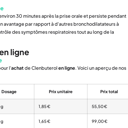
ue
nviron 30 minutes après la prise orale et persiste pendant
un avantage par rapport à d'autres bronchodilatateurs à
trôle des symptômes respiratoires tout au long de la
 en ligne
e
our l'
achat
de Clenbuterol
en ligne
. Voici un aperçu de nos
Dosage
Prix unitaire
Prix total
cg
1,85 €
55,50 €
cg
1,65 €
99,00 €