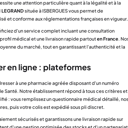
ssite une attention particulière quant à la légalité et à la
N LEGRAND
située à ISBERGUES vous permet de
é et conforme aux réglementations françaises en vigueur.
iciez d'un service complet incluant une consultation
rofil médical et une livraison rapide partout
en France
. No
oyenne du marché, tout en garantissant l'authenticité et la
r en ligne : plateformes
dresser à une pharmacie agréée disposant d'un numéro
 Santé. Notre établissement répond à tous ces critères et
ifié : vous remplissez un questionnaire médical détaillé, no
, puis votre colis est expédié sous pli discret.
iement sécurisés et garantissons une livraison rapide sur
ésultent d'une gestion optimisée des stocks et d'un partenariat