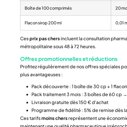
Boîte de 100 comprimés
20 m
Flacon sirop 200 ml
0,01 
Ces
prix pas chers
incluent la consultation pharma
métropolitaine sous 48 à 72 heures.
Offres promotionnelles et réductions
Profitez régulièrement de nos offres spéciales p
plus avantageuses :
Pack découverte : 1 boîte de 30 cp + 1 flaco
Pack traitement 3 mois : 3 boîtes de 60 cp 
Livraison gratuite dès 150 € d'achat
Programme de fidélité : 5% de remise dès
Ces tarifs
moins chers
représentent une économie s
maintenant une qualité pharmaceutique irréproc