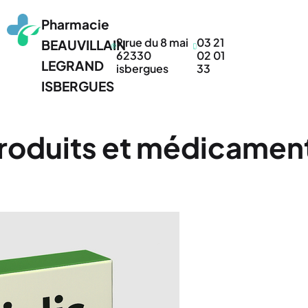
Pharmacie
9 rue du 8 mai
03 21
BEAUVILLAIN
62330
02 01
LEGRAND
isbergues
33
ISBERGUES
roduits et médicamen