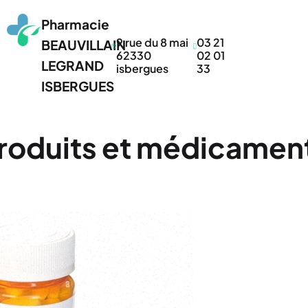
Pharmacie
9 rue du 8 mai
03 21
BEAUVILLAIN
62330
02 01
LEGRAND
isbergues
33
ISBERGUES
roduits et médicamen