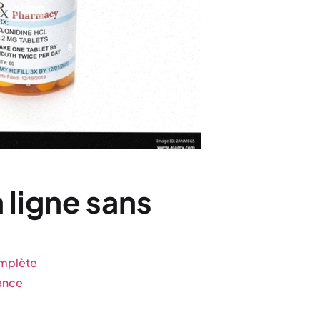
 ligne sans
omplète
ance