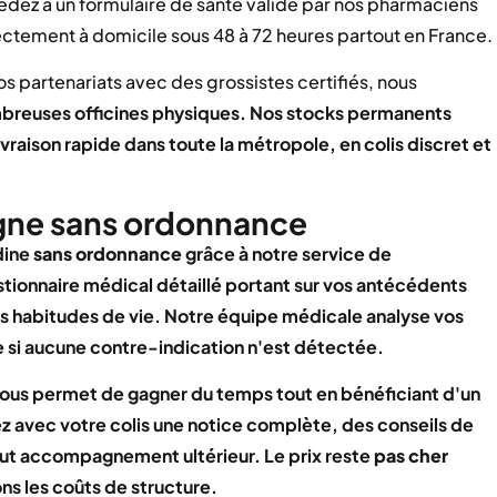
édez à un formulaire de santé validé par nos pharmaciens
ctement à domicile sous 48 à 72 heures partout en France.
os partenariats avec des grossistes certifiés, nous
breuses officines physiques. Nos stocks permanents
vraison rapide dans toute la métropole, en colis discret et
gne sans ordonnance
dine
sans ordonnance
grâce à notre service de
stionnaire médical détaillé portant sur vos antécédents
os habitudes de vie. Notre équipe médicale analyse vos
 si aucune contre-indication n'est détectée.
e vous permet de gagner du temps tout en bénéficiant d'un
z avec votre colis une notice complète, des conseils de
out accompagnement ultérieur. Le prix reste
pas cher
ns les coûts de structure.