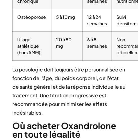
chronique
semaines
nutritionne
Ostéoporose
5 à 10 mg
12 à 24
Suivi
semaines
densitomé
Usage
20 à 80
6 à 8
Non
athlétique
mg
semaines
recomma
(hors AMM)
officielle
La posologie doit toujours être personnalisée en
fonction de l'âge, du poids corporel, de l'état
de santé général et de la réponse individuelle au
traitement. Une titration progressive est
recommandée pour minimiser les effets
indésirables.
Où acheter Oxandrolone
en toute légalité