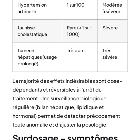
Hypertension
1 sur 100
Modérée
artérielle
à sévère
Jaunisse
Rare (< 1 sur
Sévère
cholestatique
1000)
Tumeurs
Très rare
Très
hépatiques (usage
sévère
prolongé)
La majorité des effets indésirables sont dose-
dépendants et réversibles à l'arrêt du
traitement. Une surveillance biologique
régulière (bilan hépatique, lipidique et
hormonal) permet de détecter précocement
toute anomalie et d'ajuster la posologie.
Surdosage – symptômes