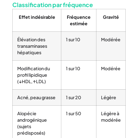
Classification par fréquence
Effet indésirable
Fréquence
Gravité
estimée
Élévation des
1 sur 10
Modérée
transaminases
hépatiques
Modification du
1 sur 10
Modérée
profil lipidique
(↓HDL, ↑LDL)
Acné, peau grasse
1 sur 20
Légère
Alopécie
1 sur 50
Légère à
androgénique
modérée
(sujets
prédisposés)