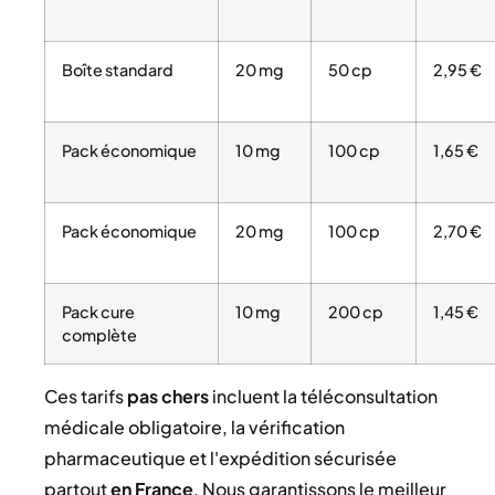
Boîte standard
20 mg
50 cp
2,95 €
Pack économique
10 mg
100 cp
1,65 €
Pack économique
20 mg
100 cp
2,70 €
Pack cure
10 mg
200 cp
1,45 €
complète
Ces tarifs
pas chers
incluent la téléconsultation
médicale obligatoire, la vérification
pharmaceutique et l'expédition sécurisée
partout
en France
. Nous garantissons le meilleur