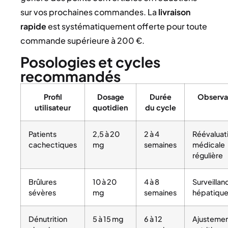
sur vos prochaines commandes. La
livraison
rapide
est systématiquement offerte pour toute
commande supérieure à 200 €.
Posologies et cycles
recommandés
Profil
Dosage
Durée
Observa
utilisateur
quotidien
du cycle
Patients
2,5 à 20
2 à 4
Réévaluat
cachectiques
mg
semaines
médicale
régulière
Brûlures
10 à 20
4 à 8
Surveillan
sévères
mg
semaines
hépatiqu
Dénutrition
5 à 15 mg
6 à 12
Ajusteme