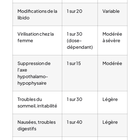
Modifications de la
1 sur 20
Variable
libido
Virilisation chez la
1 sur 30
Modérée
femme
(dose-
à sévère
dépendant)
Suppression de
1 sur 15
Modérée
l'axe
hypothalamo-
hypophysaire
Troubles du
1 sur 30
Légère
sommeil, irritabilité
Nausées, troubles
1 sur 40
Légère
digestifs