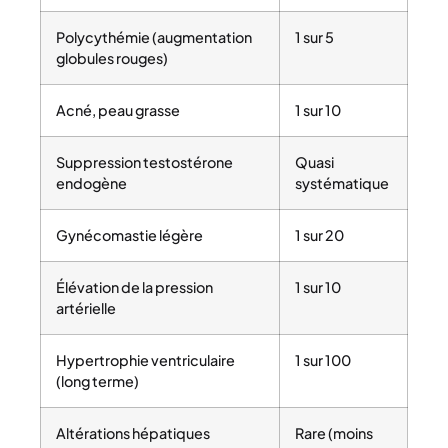
Polycythémie (augmentation
1 sur 5
globules rouges)
Acné, peau grasse
1 sur 10
Suppression testostérone
Quasi
endogène
systématique
Gynécomastie légère
1 sur 20
Élévation de la pression
1 sur 10
artérielle
Hypertrophie ventriculaire
1 sur 100
(long terme)
Altérations hépatiques
Rare (moins