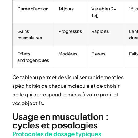
Durée d'action
14 jours
Variable (3-
15 j
15j)
Gains
Progressifs
Rapides
Lent
musculaires
dur
Effets
Modérés
Élevés
Faib
androgéniques
Ce tableau permet de visualiser rapidement les
spécificités de chaque molécule et de choisir
celle qui correspond le mieux à votre profil et
vos objectifs.
Usage en musculation :
cycles et posologies
Protocoles de dosage typiques