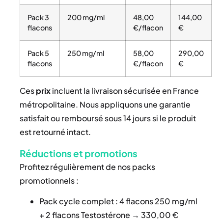
Pack 3
200 mg/ml
48,00
144,00
flacons
€/flacon
€
Pack 5
250 mg/ml
58,00
290,00
flacons
€/flacon
€
Ces
prix
incluent la livraison sécurisée en France
métropolitaine. Nous appliquons une garantie
satisfait ou remboursé sous 14 jours si le produit
est retourné intact.
Réductions et promotions
Profitez régulièrement de nos packs
promotionnels :
Pack cycle complet : 4 flacons 250 mg/ml
+ 2 flacons Testostérone → 330,00 €