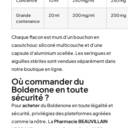
Concentré
10 ml
250 mg/ml
250 mg
Grande
20 ml
200 mg/ml
200 mg
contenance
Chaque flacon est muni d'un bouchon en
caoutchouc siliconé multicouche et d'une
capsule d'aluminium scellée. Les seringues et
aiguilles stériles sont vendues séparément dans
notre boutique en ligne.
Où commander du
Boldenone en toute
sécurité ?
Pour
acheter
du Boldenone en toute légalité et
sécurité, privilégiez des plateformes agréées
comme la nôtre. La
Pharmacie BEAUVILLAIN