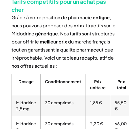
Tarifs compétitifs pour un achat pas
cher
Grâce à notre position de pharmacie
en ligne
,
nous pouvons proposer des
prix
attractifs sur le
Midodrine
générique
. Nos tarifs sont structurés
pour offrir le
meilleur prix
du marché français
tout en garantissant la qualité pharmaceutique
irréprochable. Voici un tableau récapitulatif de
nos offres actuelles :
Dosage
Conditionnement
Prix
Prix
unitaire
total
Midodrine
30 comprimés
1,85 €
55,50
2,5 mg
€
Midodrine
30 comprimés
2,20 €
66,00