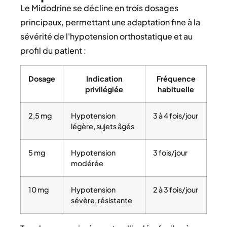
Le Midodrine se décline en trois dosages
principaux, permettant une adaptation fine à la
sévérité de l'hypotension orthostatique et au
profil du patient :
Dosage
Indication
Fréquence
privilégiée
habituelle
2,5 mg
Hypotension
3 à 4 fois/jour
légère, sujets âgés
5 mg
Hypotension
3 fois/jour
modérée
10 mg
Hypotension
2 à 3 fois/jour
sévère, résistante