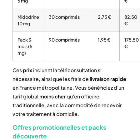
5 mg
€
Midodrine
30 comprimés
2,75 €
82,50
10 mg
€
Pack 3
90 comprimés
1,95 €
175,50
mois (5
€
mg)
Ces
prix
incluent la téléconsultation si
nécessaire, ainsi que les frais de
livraison rapide
en France métropolitaine. Vous bénéficiez d'un
tarif global
moins cher
qu'en officine
traditionnelle, avec la commodité de recevoir
votre traitement à domicile.
Offres promotionnelles et packs
découverte