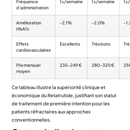
Fréquence
1×/semaine
1×/semaine
1×
d'administration
Amélioration
-2,1%
-2,0%
-1
HbA1c
Effets
Excellents
Très bons
Trè
cardiovasculaires
Prix mensuel
235-249 €
280-320 €
25
moyen
Ce tableau illustre la supériorité clinique et
économique du Retatrutide, justifiant son statut
de traitement de première intention pour les
patients réfractaires aux approches
conventionnelles.