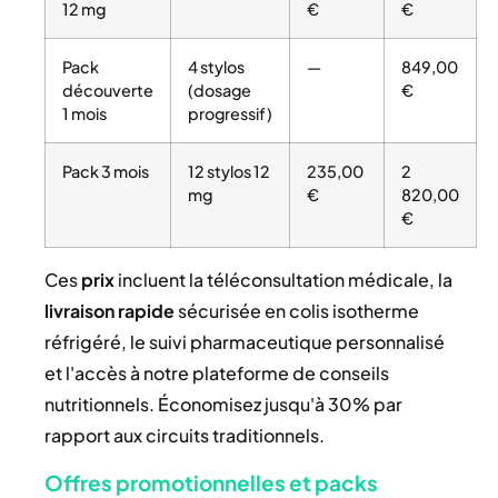
12 mg
€
€
Pack
4 stylos
—
849,00
découverte
(dosage
€
1 mois
progressif)
Pack 3 mois
12 stylos 12
235,00
2
mg
€
820,00
€
Ces
prix
incluent la téléconsultation médicale, la
livraison rapide
sécurisée en colis isotherme
réfrigéré, le suivi pharmaceutique personnalisé
et l'accès à notre plateforme de conseils
nutritionnels. Économisez jusqu'à 30% par
rapport aux circuits traditionnels.
Offres promotionnelles et packs