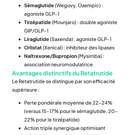
Sémaglutide
(Wegovy, Ozempic) :
agoniste GLP-1
Tirzépatide
(Mounjaro) : double agoniste
GIP/GLP-1
Liraglutide
(Saxenda) : agoniste GLP-1
Orlistat
(Xenical) : inhibiteur des lipases
Naltrexone/Bupropion
(Mysimba) :
association neuromodulatrice
Avantages distinctifs du Retatrutide
Le Retatrutide se distingue par son efficacité
supérieure :
Perte pondérale moyenne de 22-24%
(versus 15-17% pour le sémaglutide, 20-
22% pour le tirzépatide)
Action triple synergique optimisant