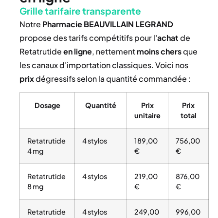
Grille tarifaire transparente
Notre
Pharmacie BEAUVILLAIN LEGRAND
propose des tarifs compétitifs pour l'
achat
de
Retatrutide
en ligne
, nettement
moins chers
que
les canaux d'importation classiques. Voici nos
prix
dégressifs selon la quantité commandée :
Dosage
Quantité
Prix
Prix
unitaire
total
Retatrutide
4 stylos
189,00
756,00
4 mg
€
€
Retatrutide
4 stylos
219,00
876,00
8 mg
€
€
Retatrutide
4 stylos
249,00
996,00