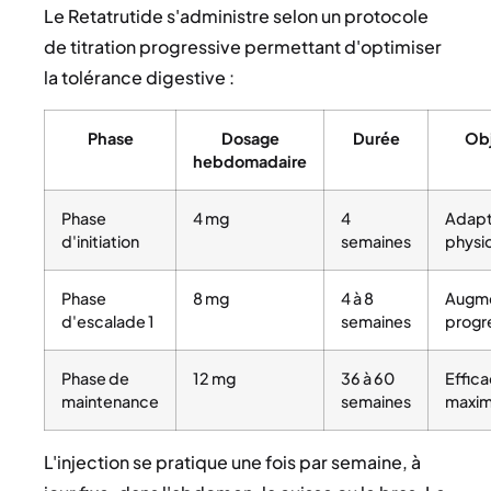
Le Retatrutide s'administre selon un protocole
de titration progressive permettant d'optimiser
la tolérance digestive :
Phase
Dosage
Durée
Obj
hebdomadaire
Phase
4 mg
4
Adapt
d'initiation
semaines
physi
Phase
8 mg
4 à 8
Augme
d'escalade 1
semaines
progr
Phase de
12 mg
36 à 60
Effica
maintenance
semaines
maxim
L'injection se pratique une fois par semaine, à