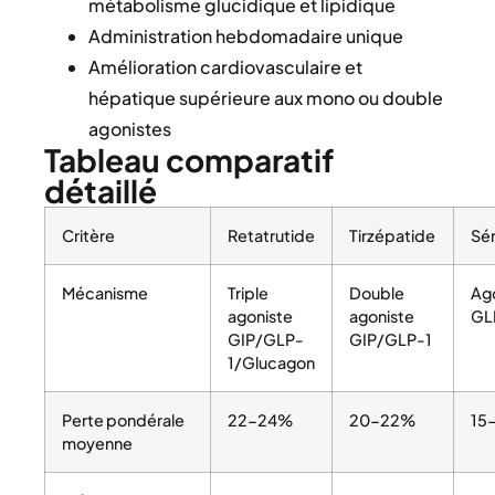
métabolisme glucidique et lipidique
Administration hebdomadaire unique
Amélioration cardiovasculaire et
hépatique supérieure aux mono ou double
agonistes
Tableau comparatif
détaillé
Critère
Retatrutide
Tirzépatide
Sé
Mécanisme
Triple
Double
Ag
agoniste
agoniste
GL
GIP/GLP-
GIP/GLP-1
1/Glucagon
Perte pondérale
22-24%
20-22%
15
moyenne