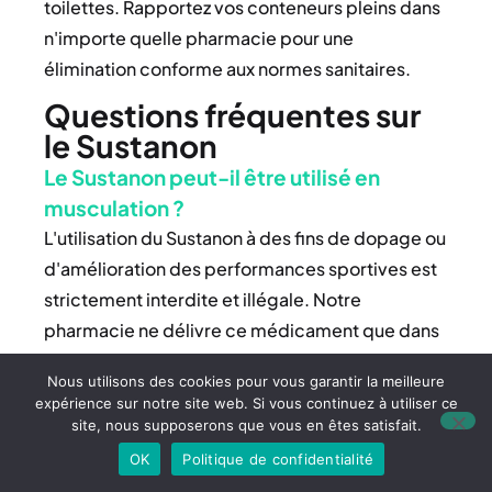
toilettes. Rapportez vos conteneurs pleins dans
n'importe quelle pharmacie pour une
élimination conforme aux normes sanitaires.
Questions fréquentes sur
le Sustanon
Le Sustanon peut-il être utilisé en
musculation ?
L'utilisation du Sustanon à des fins de dopage ou
d'amélioration des performances sportives est
strictement interdite et illégale. Notre
pharmacie ne délivre ce médicament que dans
un cadre thérapeutique légitime, après
Nous utilisons des cookies pour vous garantir la meilleure
validation médicale rigoureuse. L'usage
expérience sur notre site web. Si vous continuez à utiliser ce
détourné expose à des risques sanitaires graves
site, nous supposerons que vous en êtes satisfait.
et à des sanctions pénales.
OK
Politique de confidentialité