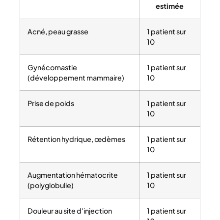
estimée
Acné, peau grasse
1 patient sur
10
Gynécomastie
1 patient sur
(développement mammaire)
10
Prise de poids
1 patient sur
10
Rétention hydrique, œdèmes
1 patient sur
10
Augmentation hématocrite
1 patient sur
(polyglobulie)
10
Douleur au site d'injection
1 patient sur