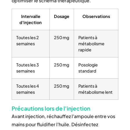
optimiser le schéma thérapeutique.
Intervalle
Dosage
Observations
d'injection
Toutes les 2
250 mg
Patients à
semaines
métabolisme
rapide
Toutes les 3
250 mg
Posologie
semaines
standard
Toutes les 4
250 mg
Patients à
semaines
métabolisme lent
Précautions lors de l'injection
Avant injection, réchauffez l'ampoule entre vos
mains pour fluidifier l'huile. Désinfectez