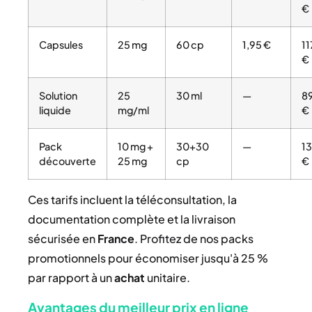
€
Capsules
25 mg
60 cp
1,95 €
11
€
Solution
25
30 ml
—
8
liquide
mg/ml
€
Pack
10 mg +
30+30
—
1
découverte
25 mg
cp
€
Ces tarifs incluent la téléconsultation, la
documentation complète et la livraison
sécurisée en
France
. Profitez de nos packs
promotionnels pour économiser jusqu'à 25 %
par rapport à un
achat
unitaire.
Avantages du meilleur prix en ligne