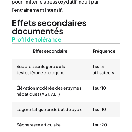
pour limiter le stress oxydatif induit par
l'entraînement intensif.
Effets secondaires
documentés
Profil de tolérance
Effet secondaire
Fréquence
Suppression légère de la
1 sur 5
testostérone endogène
utilisateurs
Élévation modérée des enzymes
1 sur 10
hépatiques (AST, ALT)
Légère fatigue en début de cycle
1 sur 10
Sécheresse articulaire
1 sur 20