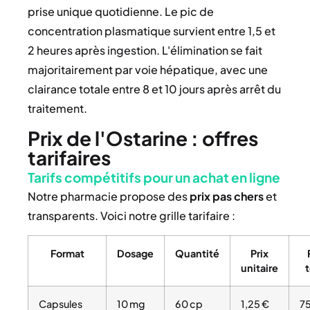
prise unique quotidienne. Le pic de
concentration plasmatique survient entre 1,5 et
2 heures après ingestion. L'élimination se fait
majoritairement par voie hépatique, avec une
clairance totale entre 8 et 10 jours après arrêt du
traitement.
Prix de l'Ostarine : offres
tarifaires
Tarifs compétitifs pour un achat en ligne
Notre pharmacie propose des
prix
pas chers
et
transparents. Voici notre grille tarifaire :
Format
Dosage
Quantité
Prix
unitaire
t
Capsules
10 mg
60 cp
1,25 €
7