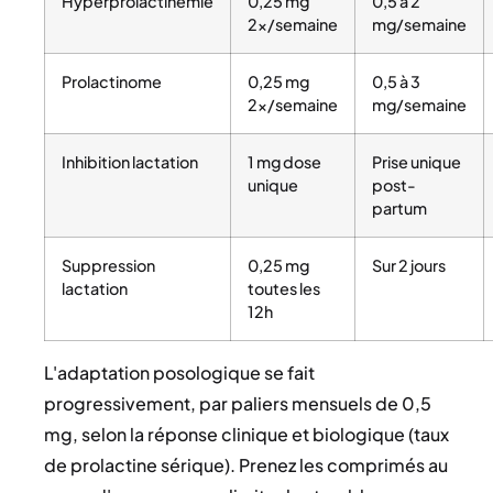
Hyperprolactinémie
0,25 mg
0,5 à 2
2×/semaine
mg/semaine
Prolactinome
0,25 mg
0,5 à 3
2×/semaine
mg/semaine
Inhibition lactation
1 mg dose
Prise unique
unique
post-
partum
Suppression
0,25 mg
Sur 2 jours
lactation
toutes les
12h
L'adaptation posologique se fait
progressivement, par paliers mensuels de 0,5
mg, selon la réponse clinique et biologique (taux
de prolactine sérique). Prenez les comprimés au