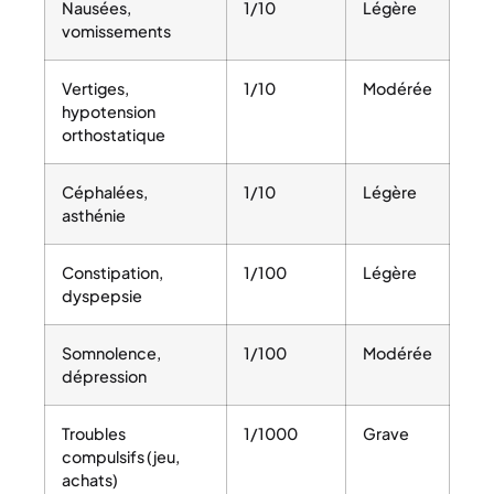
Nausées,
1/10
Légère
vomissements
Vertiges,
1/10
Modérée
hypotension
orthostatique
Céphalées,
1/10
Légère
asthénie
Constipation,
1/100
Légère
dyspepsie
Somnolence,
1/100
Modérée
dépression
Troubles
1/1000
Grave
compulsifs (jeu,
achats)