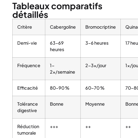
Tableaux comparatifs
détaillés
Critère
Cabergoline
Bromocriptine
Quina
Demi-vie
63-69
3-6 heures
17 he
heures
Fréquence
1-
2-3×/jour
1×/jou
2×/semaine
Efficacité
80-90 %
60-70 %
70-8
Tolérance
Bonne
Moyenne
Bonn
digestive
Réduction
+++
++
++
tumorale