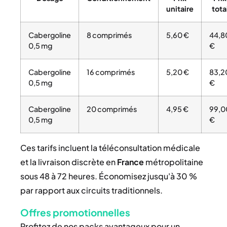
unitaire
tota
Cabergoline
8 comprimés
5,60 €
44,8
0,5 mg
€
Cabergoline
16 comprimés
5,20 €
83,2
0,5 mg
€
Cabergoline
20 comprimés
4,95 €
99,0
0,5 mg
€
Ces tarifs incluent la téléconsultation médicale
et la livraison discrète en
France
métropolitaine
sous 48 à 72 heures. Économisez jusqu'à 30 %
par rapport aux circuits traditionnels.
Offres promotionnelles
Profitez de nos packs avantageux pour un