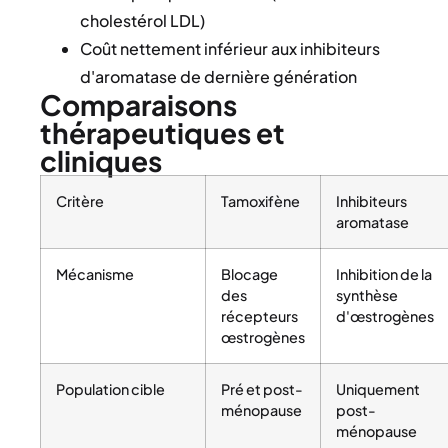
cholestérol LDL)
Coût nettement inférieur aux inhibiteurs
d'aromatase de dernière génération
Comparaisons
thérapeutiques et
cliniques
Critère
Tamoxifène
Inhibiteurs
aromatase
Mécanisme
Blocage
Inhibition de la
des
synthèse
récepteurs
d'œstrogènes
œstrogènes
Population cible
Pré et post-
Uniquement
ménopause
post-
ménopause