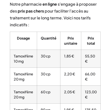
Notre pharmacie
en ligne
s'engage à proposer
des
prix
pas chers
pour faciliter l'accès au
traitement sur le long terme. Voici nos tarifs
indicatifs :
Dosage
Quantité
Prix
Prix
unitaire
total
Tamoxifène
30 cp
1,85 €
55,50
10 mg
€
Tamoxifène
30 cp
2,20 €
66,00
20 mg
€
Tamoxifène
60 cp
2,05 €
123,00
20 mg
€
Tamoxifène
90 cp
1,95 €
175,50