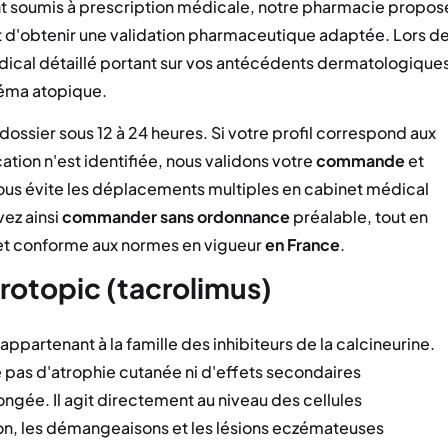
nt soumis à prescription médicale, notre pharmacie propos
t d'obtenir une validation pharmaceutique adaptée. Lors d
dical détaillé portant sur vos antécédents dermatologique
zéma atopique.
ssier sous 12 à 24 heures. Si votre profil correspond aux
tion n'est identifiée, nous validons votre
commande
et
ous évite les déplacements multiples en cabinet médical
vez ainsi
commander
sans ordonnance
préalable, tout en
 et conforme aux normes en vigueur
en France
.
rotopic (tacrolimus)
partenant à la famille des inhibiteurs de la calcineurine.
e pas d'atrophie cutanée ni d'effets secondaires
ongée. Il agit directement au niveau des cellules
ion, les démangeaisons et les lésions eczémateuses