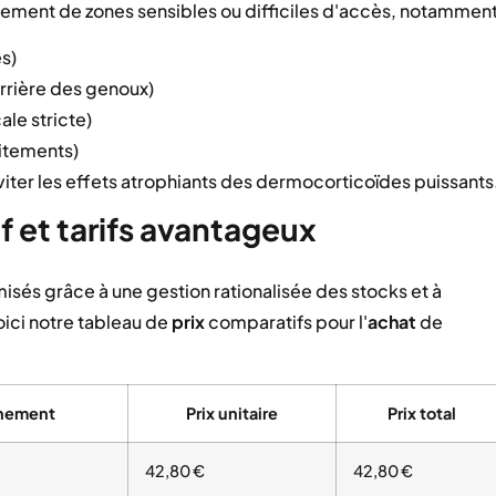
itement de zones sensibles ou difficiles d'accès, notamment
s)
arrière des genoux)
ale stricte)
aitements)
viter les effets atrophiants des dermocorticoïdes puissants
f et tarifs avantageux
isés grâce à une gestion rationalisée des stocks et à
oici notre tableau de
prix
comparatifs pour l'
achat
de
nement
Prix unitaire
Prix total
42,80 €
42,80 €