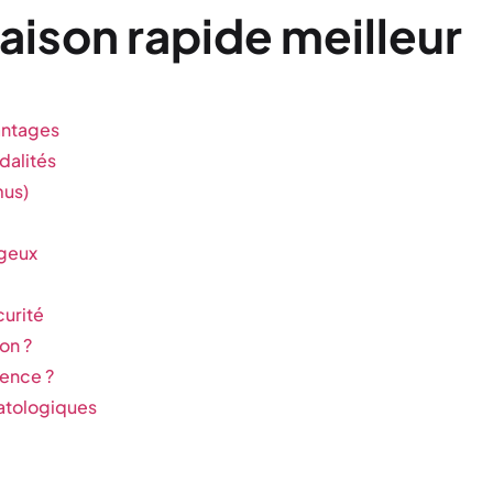
raison rapide meilleur
antages
dalités
mus)
ageux
curité
on ?
rence ?
atologiques