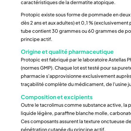
caractéristiques de la dermatite atopique.
Protopic existe sous forme de pommade en deux c
dès 2 ans et aux adultes) et 0,1 % (exclusivement 
tube contient 30 grammes ou 60 grammes de pomm
principe actif.
Origine et qualité pharmaceutique
Protopic est fabriqué par le laboratoire Astellas 
(normes GMP). Chaque lot est testé pour sa puret
pharmacie s'approvisionne exclusivement auprès d
traçabilité complète du médicament, de l'usine j
Composition et excipients
Outre le tacrolimus comme substance active, la p
liquide légère, paraffine blanche molle, carbonate
Ces composants assurent la texture onctueuse de 
pénétration cutanée du principe actif.