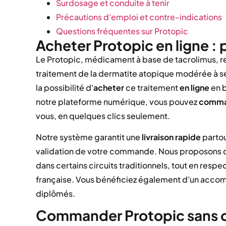
Surdosage et conduite à tenir
Précautions d'emploi et contre-indications
Questions fréquentes sur Protopic
Acheter Protopic en ligne :
Le Protopic, médicament à base de tacrolimus, r
traitement de la dermatite atopique modérée à s
la possibilité d'
acheter
ce traitement
en ligne
en b
notre plateforme numérique, vous pouvez
comma
vous, en quelques clics seulement.
Notre système garantit une
livraison rapide
parto
validation de votre commande. Nous proposons
dans certains circuits traditionnels, tout en res
française. Vous bénéficiez également d'un acc
diplômés.
Commander Protopic sans o