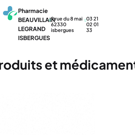
Pharmacie
9 rue du 8 mai
03 21
BEAUVILLAIN
62330
02 01
LEGRAND
isbergues
33
ISBERGUES
roduits et médicamen