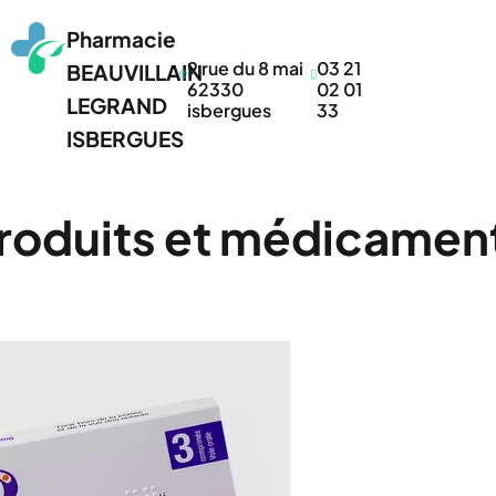
Pharmacie
9 rue du 8 mai
03 21
BEAUVILLAIN
62330
02 01
LEGRAND
isbergues
33
ISBERGUES
roduits et médicamen