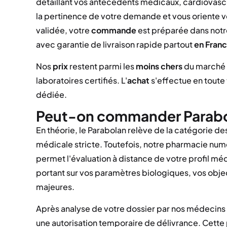
détaillant vos antécédents médicaux, cardiovas
la pertinence de votre demande et vous oriente v
validée, votre
commande
est préparée dans notr
avec garantie de livraison rapide partout
en Fran
Nos
prix
restent parmi les
moins chers
du marché g
laboratoires certifiés. L'
achat
s'effectue en toute 
dédiée.
Peut-on commander Parabo
En théorie, le Parabolan relève de la catégorie d
médicale stricte. Toutefois, notre pharmacie num
permet l'évaluation à distance de votre profil m
portant sur vos paramètres biologiques, vos obje
majeures.
Après analyse de votre dossier par nos médecins h
une autorisation temporaire de délivrance. Cet