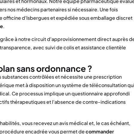
culaires et hormonaux. Notre équipe pharmaceutique évalu
ers nos médecins partenaires si nécessaire. Une fois
e officine d'Isbergues et expédiée sous emballage discret
ce
.
râce à notre circuit d'approvisionnement direct auprès d
transparence, avec suivi de colis et assistance clientèle
lan sans ordonnance ?
es substances contrôlées et nécessite une prescription
érique met à disposition un système de téléconsultation qu
édical. Ce processus implique un questionnaire approfondi
ctifs thérapeutiques et l'absence de contre-indications
abilités, vous recevez un avis médical et, le cas échéant,
te procédure encadrée vous permet de
commander