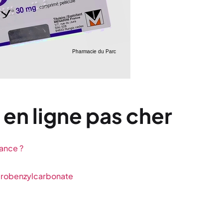
en ligne pas cher
ance ?
drobenzylcarbonate